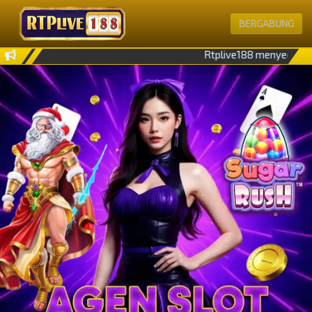
BERGABUNG
Rtplive188 menyediakan